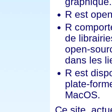
graphique.
R est open
R comporte
de librair
open-sour
dans les li
R est disp
plate-form
MacOS.
Ce site, actu