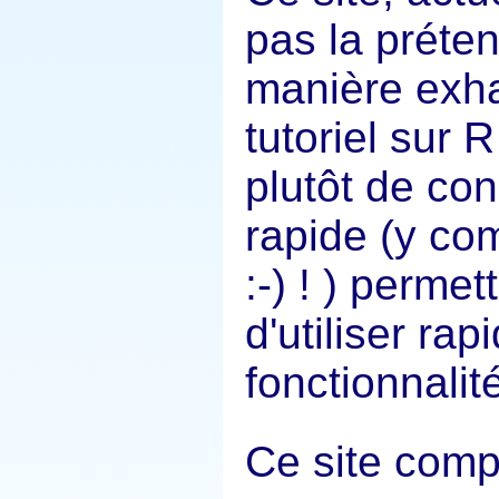
pas la préte
manière exha
tutoriel sur 
plutôt de co
rapide (y com
:-) ! ) perme
d'utiliser r
fonctionnalit
Ce site comp