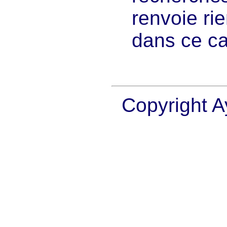
renvoie rie
dans ce ca
Programmation sous R - Programmation en R - R programming - Initiation à R - Apprendre R - Tutoriel R - Tutorial R - Manuel R - R Manual - Int
pour débutants - Débuter sous R.
Copyright A
programmer en R, tutoriel R, graphes en R