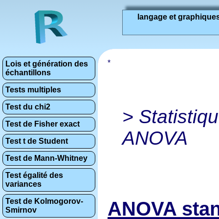
langage et graphique
Lois et génération des
échantillons
Tests multiples
Test du chi2
> Statistiq
Test de Fisher exact
ANOVA
Test t de Student
Test de Mann-Whitney
Test égalité des
variances
Test de Kolmogorov-
ANOVA stan
Smirnov