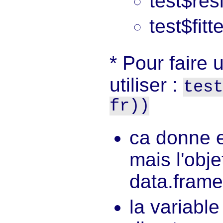
test$res
test$fitt
Pour faire
utiliser :
test
fr))
ca donne e
mais l'obje
data.frame
la variable