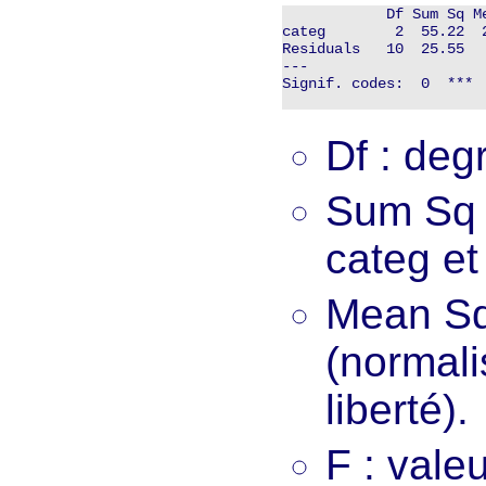
            Df Sum Sq M
categ        2  55.22  
Residuals   10  25.55  
---

Signif. codes:  0  *** 
Df : degr
Sum Sq :
categ et
Mean Sq
(normal
liberté).
F : valeu