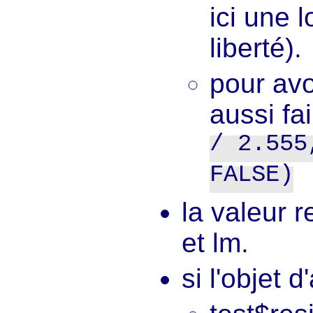
ici une 
liberté).
pour avo
aussi fa
/ 2.555
FALSE)
la valeur 
et lm.
si l'objet d