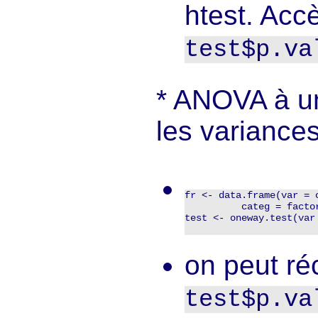
htest. Acc
test$p.va
ANOVA à un
les variances
fr <- data.frame(var = 
          categ = facto
test <- oneway.test(var 
on peut ré
test$p.va