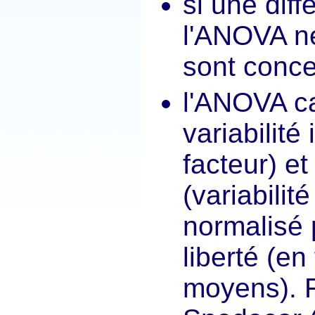
si une diff
l'ANOVA ne
sont conc
l'ANOVA ca
variabilité
facteur) et
(variabilit
normalisé 
liberté (en
moyens). F