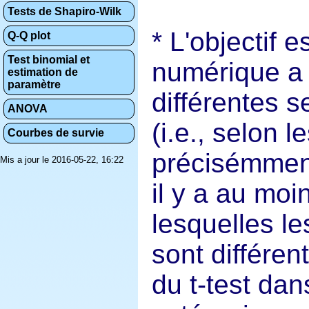
Tests de Shapiro-Wilk
L'objectif e
Q-Q plot
Test binomial et
numérique a 
estimation de
paramètre
différentes s
ANOVA
(i.e., selon l
Courbes de survie
précisémment
Mis a jour le 2016-05-22, 16:22
il y a au mo
lesquelles l
sont différen
du t-test dan