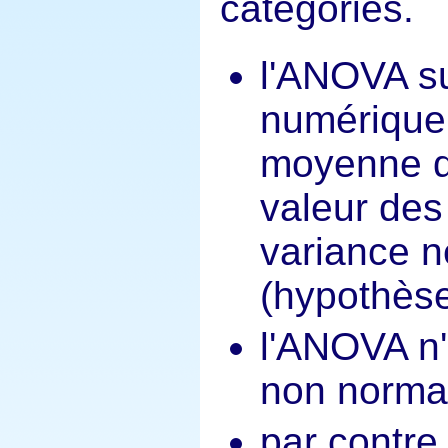
catégories.
l'ANOVA su
numérique 
moyenne d
valeur des
variance n
(hypothèse
l'ANOVA n'
non normal
par contre