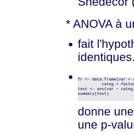
Snedecor (d
ANOVA à un
fait l'hyp
identiques
fr <- data.frame(var = 
          categ = facto
test <- aov(var ~ categ,
summary(test)

donne une 
une p-valu